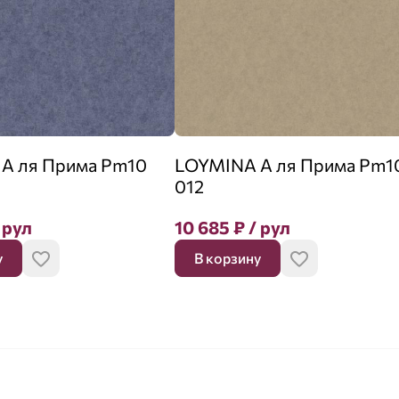
А ля Прима Pm10
LOYMINA А ля Прима Pm1
012
 рул
10 685
₽
/ рул
у
В корзину