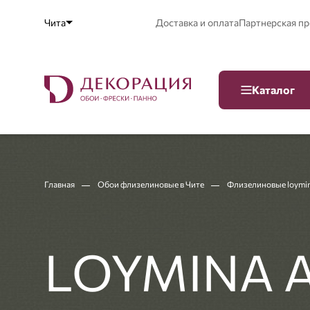
Чита
Доставка и оплата
Партнерская п
Каталог
Главная
Обои флизелиновые в Чите
Флизелиновые loymin
LOYMINA А