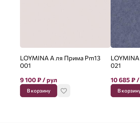
LOYMINA А ля Прима Pm13
LOYMINA 
001
021
9 100
₽
/ рул
10 685
₽
/
В корзину
В корзин