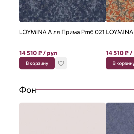
LOYMINA А ля Прима Pm6 021
LOYMINA 
14 510
₽
/ рул
14 510
₽
/
В корзину
В корзин
Фон