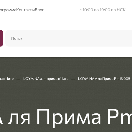
рограмма
Контакты
Блог
с 10:00 по 19:00 по НСК
a в Чите
LOYMINA а ля прима в Чите
LOYMINA А ля Прима Pm13 005
 ля Прима P