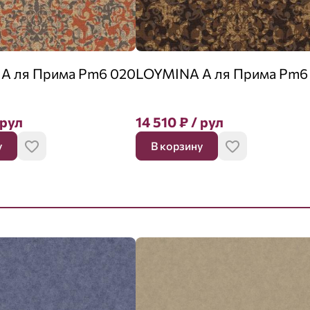
А ля Прима Pm6 020
LOYMINA А ля Прима Pm6
 рул
14 510
₽
/ рул
у
В корзину