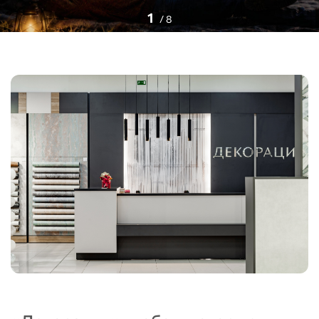
1
/
8