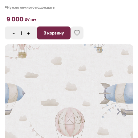
Нужно немного подождать
9 000
₽
/ шт
-
+
В корзину