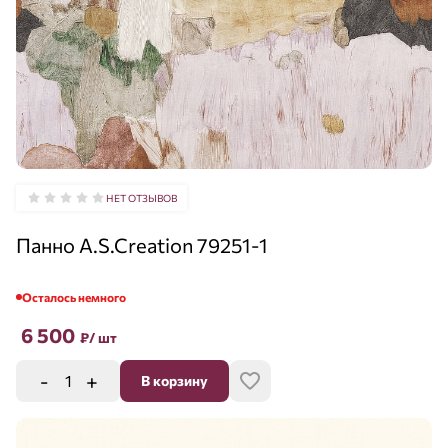
НЕТ ОТЗЫВОВ
Панно A.S.Creation 79251-1
Осталось немного
6 500
₽
/ шт
-
+
В корзину