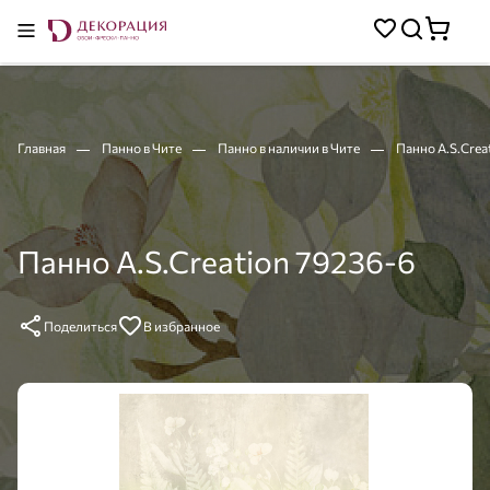
Главная
Панно в Чите
Панно в наличии в Чите
Панно A.S.Crea
Панно A.S.Creation 79236-6
Поделиться
В избранное