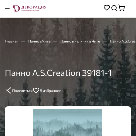
Главная
Панно в Чите
Панно в наличии в Чите
Панно A.S.Creat
Панно A.S.Creation 39181-1
Поделиться
В избранное