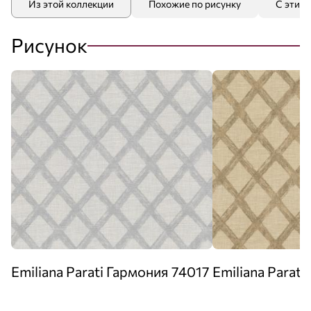
Из этой коллекции
Похожие по рисунку
С этим
Рисунок
Emiliana Parati Гармония 74017
Emiliana Parat