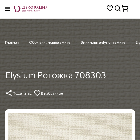
Главная
Обои виниловые в Чите
Виниловые elysium в Чите
El
Elysium Рогожка 708303
Поделиться
В избранное