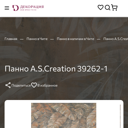
Главная
Панно в Чите
Панно в наличии в Чите
Панно A.S.Crea
Панно A.S.Creation 39262-1
Поделиться
В избранное