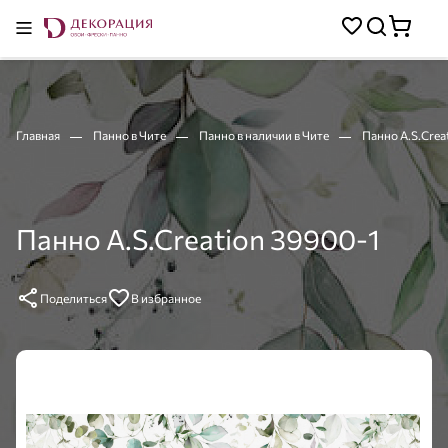
Главная
Панно в Чите
Панно в наличии в Чите
Панно A.S.Crea
Панно A.S.Creation 39900-1
Поделиться
В избранное