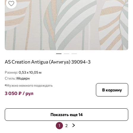
AS Creation Antigua (Антигуа) 39094-3
Размер:
0,53 x 10,05 м
Стиль:
Модерн
Нужно немного подождать
В корзину
3 050
₽
/ рул
Показать еще 14
1
2