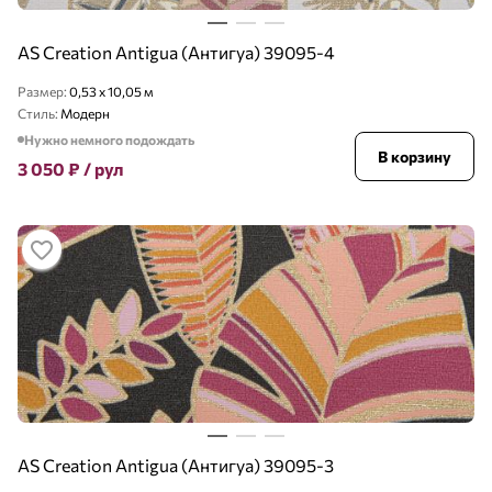
AS Creation Antigua (Антигуа) 39095-4
Размер:
0,53 x 10,05 м
Стиль:
Модерн
Нужно немного подождать
В корзину
3 050
₽
/ рул
AS Creation Antigua (Антигуа) 39095-3