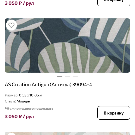
3 050
₽
/ рул
AS Creation Antigua (Антигуа) 39094-4
Размер:
0,53 x 10,05 м
Стиль:
Модерн
Нужно немного подождать
В корзину
3 050
₽
/ рул