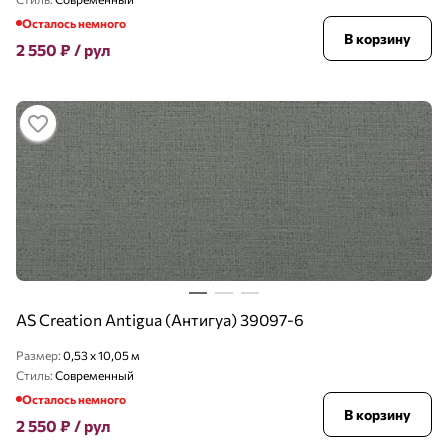
Осталось немного
В корзину
2 550
₽
/ рул
AS Creation Antigua (Антигуа) 39097-6
Размер:
0,53 x 10,05 м
Стиль:
Современный
Осталось немного
В корзину
2 550
₽
/ рул