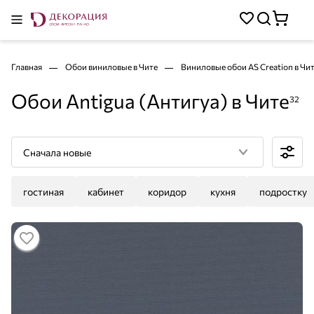
Главная
Обои виниловые в Чите
Виниловые обои AS Creation в Чи
Обои Antigua (Антигуа) в Чите
32
Сначала новые
гостиная
кабинет
коридор
кухня
подростку