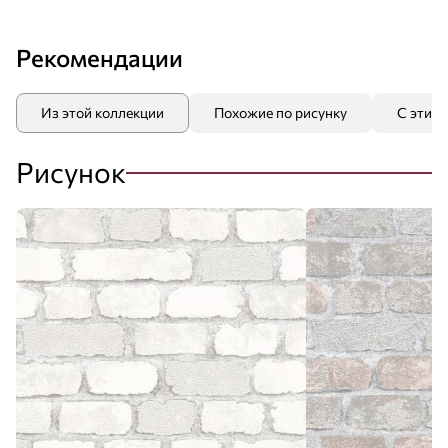
Рекомендации
Из этой коллекции
Похожие по рисунку
С этим
Рисунок