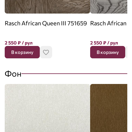
Rasch African Queen III 751659
Rasch African Q
2 550
₽
/ рул
2 550
₽
/ рул
В корзину
В корзину
Фон