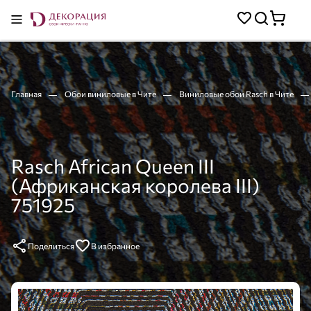
Главная
Обои виниловые в Чите
Виниловые обои Rasch в Чите
Rasch African Queen III
(Африканская королева III)
751925
Поделиться
В избранное