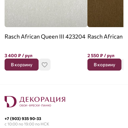
Rasch African Queen III 423204
Rasch African Q
3 400
₽
/ рул
2 550
₽
/ рул
В корзину
В корзину
+7 (903) 935 90-33
с 10:00 по 19:00 по НСК